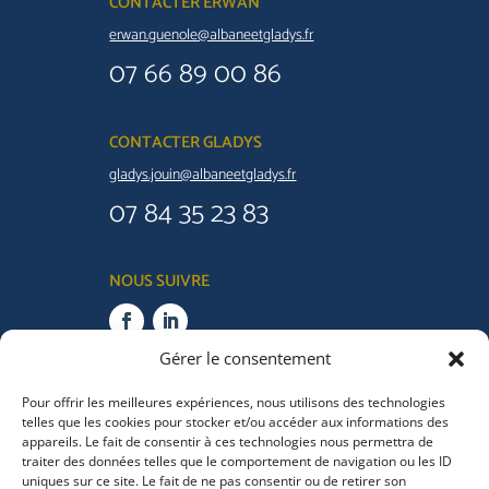
CONTACTER ERWAN
erwan.guenole@albaneetgladys.fr
07 66 89 00 86
CONTACTER GLADYS
gladys.jouin@albaneetgladys.fr
07 84 35 23 83
NOUS SUIVRE
Gérer le consentement
Un emprunt vous engage et doit être remboursé. Vérifiez
vos capacités de remboursement avant de vous
Pour offrir les meilleures expériences, nous utilisons des technologies
engager.
Aucun versement, de quelque nature que ce soit,
telles que les cookies pour stocker et/ou accéder aux informations des
ne peut être exigé d’un particulier, avant l’obtention d’un ou
appareils. Le fait de consentir à ces technologies nous permettra de
plusieurs prêts d’argent.
traiter des données telles que le comportement de navigation ou les ID
uniques sur ce site. Le fait de ne pas consentir ou de retirer son